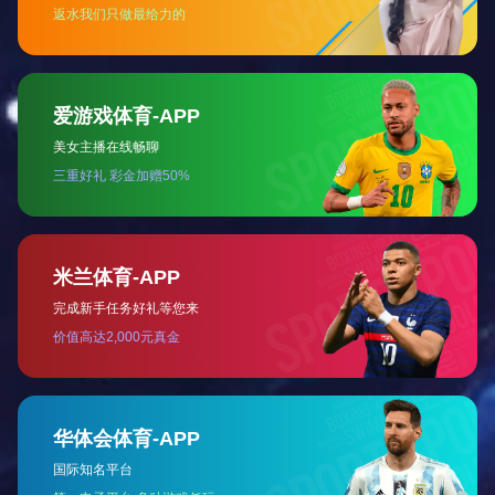
验，以客户需求为导向，用优质产品、专业技术和完善服务为
依托，为客户提供专业的、前瞻性的新IT信息技术解决方案，
帮助客户降低运营成本，提高生产效率，快速应对市场变化，
发挥竞争优势。腾展信息已成为业内值得信赖的商业合作伙
伴、华南地区最优秀的以客户体验为中心的智能服务商之一。
腾展科技自成立以来不断优化先进的服务管理体系、高交
付能力及扎实的技术储备和持续创新能力，多年来保持着与众
多业界领先IT厂商紧密合作，先后成为绿盟金牌代理、H3C金
牌代理、信锐金牌经销商、华为认证经销商、维谛合作伙伴、
申瓯金牌代理、博科经销商等。
查看详情 +
2013