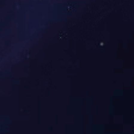
业服务的经验。
ISO认证
7
腾展科技
大解决方案
以客户为中心、服务只有起点，满意没有终点！
弱电系统建设及智能化系统
综合布线系统是智能化办公室建设数字化信息系统基础设施，是将所
有语音、数据等系统进行统一的规划设计的结构化布线系统，为办公
提供信息化、智能化的物质介质，支持将来语音、数据、图文、多媒