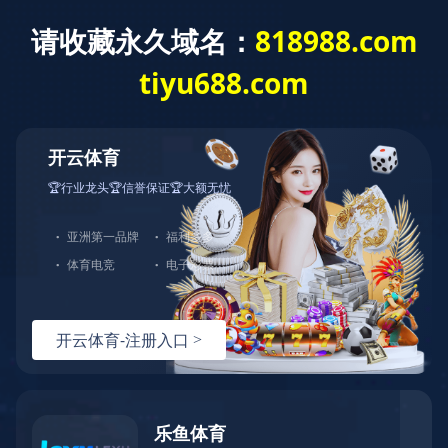
首页
解决方案

解决方案
进一步了解

弱电系统建设及智能化系统
信息安全整体解决方案
安全云解决方案
竞猜网-竞猜网APP官方下载 网络建设方案
智能化机房建设及动环监测