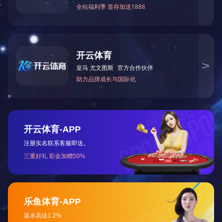
020-87566596
关于我们
您现在的位置：
首页
>
关于BOSS
>
发展历程
关于我们
全部分类


发展历程
DEVELOPMENT