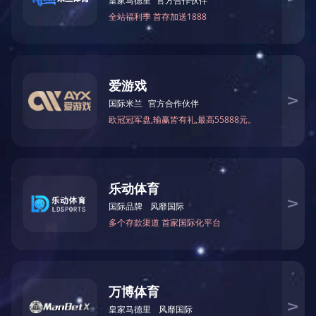
国内案例
国外案例
关于我们

关于我们
进一步了解

公司简介
企业文化
荣誉资质
发展历程
合作品牌
竞猜网-竞猜网APP官方下载